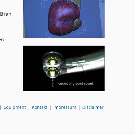
lären.
en.
|
Equipment
|
Kontakt
|
Impressum
|
Disclaimer